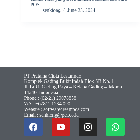
POS…
senkiong
June 23, 2024
PT Pratama Cipta Lestarindo
Komplek Gading Bukit Indah Blok SB No. 1
Jl. Bukit Gading Raya – Kelapa Gading – Jakarta
14240, Indonesia
Phone : (62-21) 29078858
WA : +62811 1234 090
Website : softwaredreampos.com
Email : senkiong@pcl.co.id