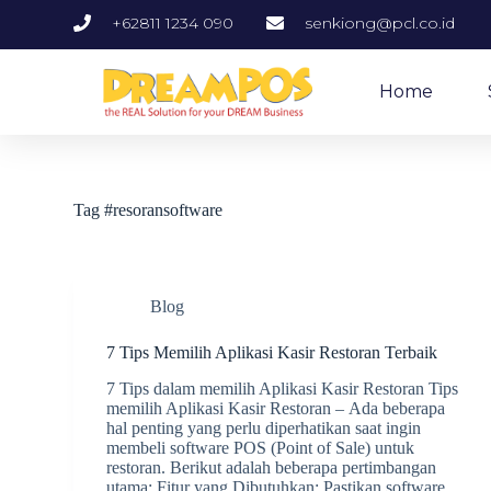
S
+62811 1234 090
senkiong@pcl.co.id
k
i
p
Home
t
o
c
o
n
t
Tag
#resoransoftware
e
n
t
Blog
7 Tips Memilih Aplikasi Kasir Restoran Terbaik
7 Tips dalam memilih Aplikasi Kasir Restoran Tips
memilih Aplikasi Kasir Restoran – Ada beberapa
hal penting yang perlu diperhatikan saat ingin
membeli software POS (Point of Sale) untuk
restoran. Berikut adalah beberapa pertimbangan
utama: Fitur yang Dibutuhkan: Pastikan software